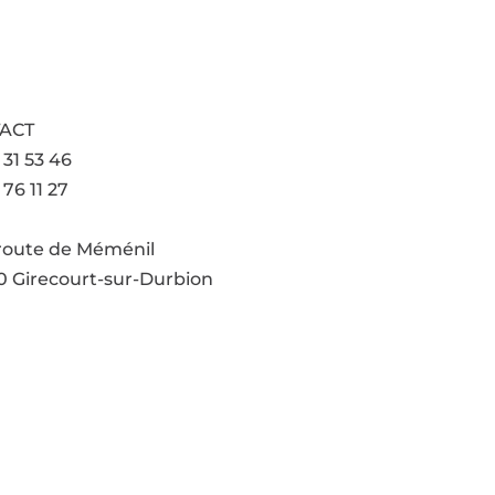
ACT
 31 53 46
 76 11 27
l'adresse email
 route de Méménil
 Girecourt-sur-Durbion