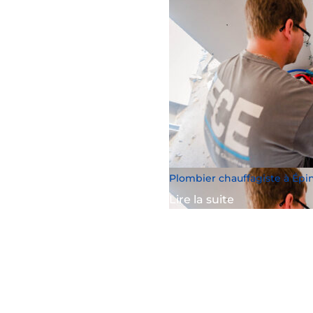
Plombier chauffagiste à Épi
Lire la suite
« Entrées précédentes