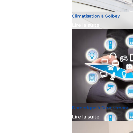
Climatisation à Golbey
Lire la suite
Domotique à Remiremont
Lire la suite