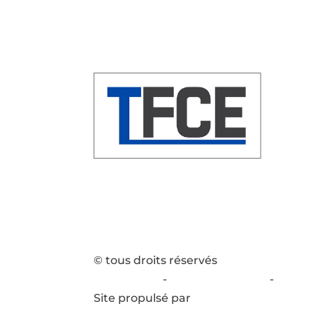
© tous droits réservés
plan du site
-
mentions légales
-
politi
Site propulsé par