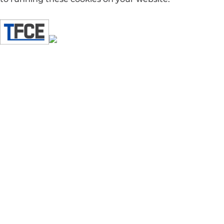
Enregistrer & appliquer
Accueil
Prestations
Chauffage
Plomberie
Climatisation
Domotique
Electricité
Panneaux photovoltaïques
Ventilation
Plâtrerie
Peinture
Galerie
Actualités