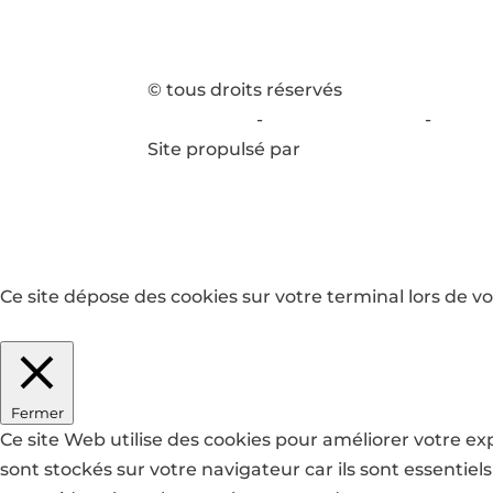
© tous droits réservés
plan du site
-
mentions légales
-
politi
Site propulsé par
INOVA WEB
Ce site dépose des cookies sur votre terminal lors de vo
J'accepte
Je refuse
En savoir plus
Fermer
Ce site Web utilise des cookies pour améliorer votre e
sont stockés sur votre navigateur car ils sont essentie