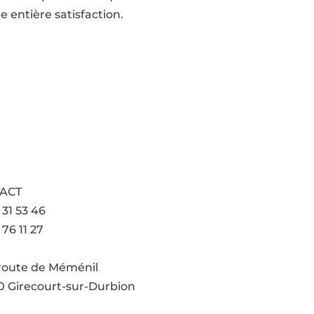
 entière satisfaction.
ACT
 31 53 46
 76 11 27
l'adresse email
 route de Méménil
 Girecourt-sur-Durbion