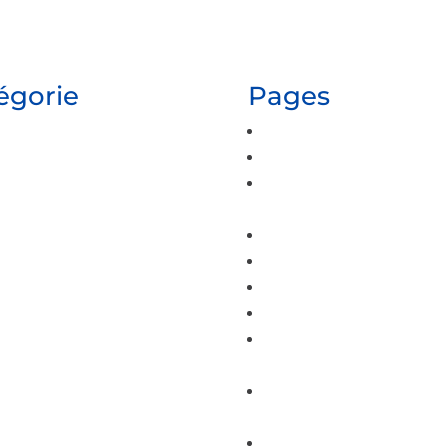
tégorie
Pages
Accueil
électrique à Nancy :
Actualités
bonnes pratiques
Chauffagiste à Epinal 
y
chauffage
emont
Contact
t de chaudière à Épinal
Devis
s : votre professionnel de
Galerie
Mentions légales
Panneaux photovoltaïqu
e à Épinal
complet
 Remiremont et
Peinture intérieure à É
adapté à tous les proj
à Golbey
Plan du site