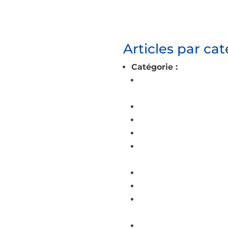
Articles par ca
Catégorie :
Non classé
Sécurité installation 
guide prévention et 
Climatisation à Golbe
Domotique à Remir
Pose et remplacemen
Électricien à Bruyère
l’électricité générale
Salle de bain à Épinal
Plombier chauffagist
Votre chauffagiste à
alentours
Entretien chaudière 