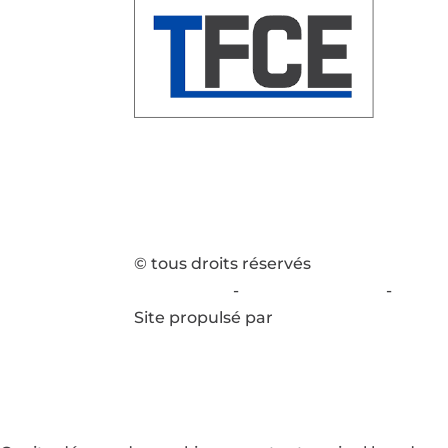
© tous droits réservés
plan du site
-
mentions légales
-
politi
Site propulsé par
INOVA WEB