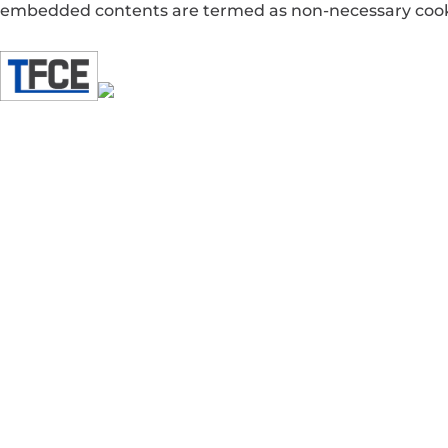
embedded contents are termed as non-necessary cookies
Enregistrer & appliquer
Accueil
Prestations
Chauffage
Plomberie
Climatisation
Domotique
Electricité
Panneaux photovoltaïques
Ventilation
Plâtrerie
Peinture
Galerie
Actualités