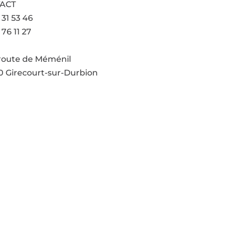
ACT
 31 53 46
 76 11 27
l'adresse email
 route de Méménil
 Girecourt-sur-Durbion